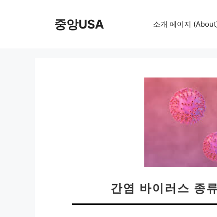
컨
텐
중앙USA
소개 페이지 (About
츠
로
건
너
뛰
기
간염 바이러스 종