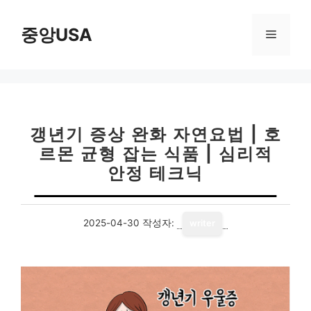
컨
텐
중앙USA
메
츠
로
뉴
건
너
뛰
기
갱년기 증상 완화 자연요법 | 호
르몬 균형 잡는 식품 | 심리적
안정 테크닉
2025-04-30
작성자:
writer