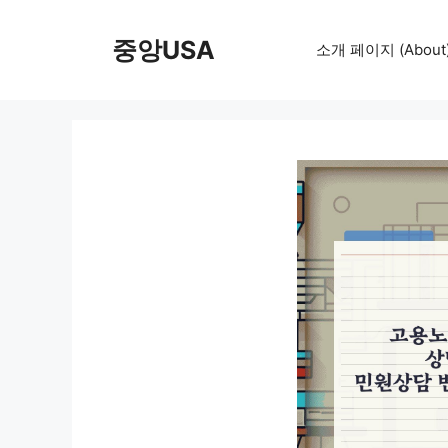
컨
텐
중앙USA
소개 페이지 (About
츠
로
건
너
뛰
기