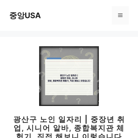
컨
텐
중앙USA
메
츠
로
뉴
건
너
뛰
기
광산구 노인 일자리 | 중장년 취
업, 시니어 알바, 종합복지관 체
험기, 직접 해보니 이렇습니다