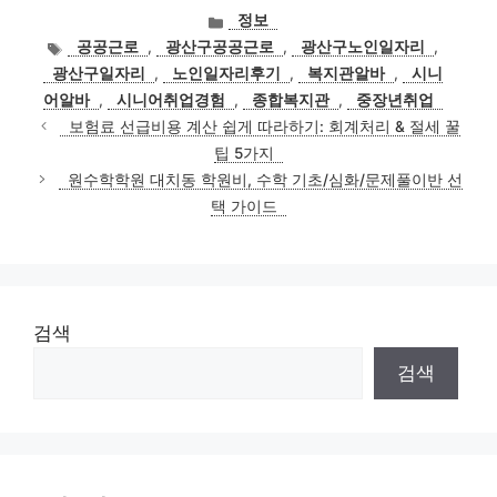
카
정보
테
태
공공근로
,
광산구공공근로
,
광산구노인일자리
,
고
그
광산구일자리
,
노인일자리후기
,
복지관알바
,
시니
리
어알바
,
시니어취업경험
,
종합복지관
,
중장년취업
보험료 선급비용 계산 쉽게 따라하기: 회계처리 & 절세 꿀
팁 5가지
원수학학원 대치동 학원비, 수학 기초/심화/문제풀이반 선
택 가이드
검색
검색