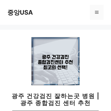
컨
텐
중앙USA
메
츠
로
뉴
건
너
뛰
기
광주 건강검진 잘하는곳 병원 |
광주 종합검진 센터 추천