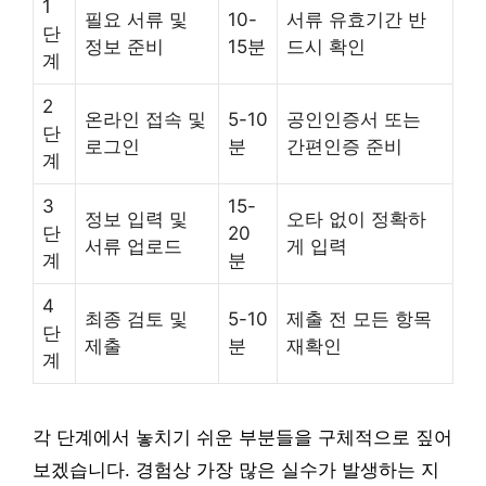
1
필요 서류 및
10-
서류 유효기간 반
단
정보 준비
15분
드시 확인
계
2
온라인 접속 및
5-10
공인인증서 또는
단
로그인
분
간편인증 준비
계
3
15-
정보 입력 및
오타 없이 정확하
단
20
서류 업로드
게 입력
계
분
4
최종 검토 및
5-10
제출 전 모든 항목
단
제출
분
재확인
계
각 단계에서 놓치기 쉬운 부분들을 구체적으로 짚어
보겠습니다. 경험상 가장 많은 실수가 발생하는 지