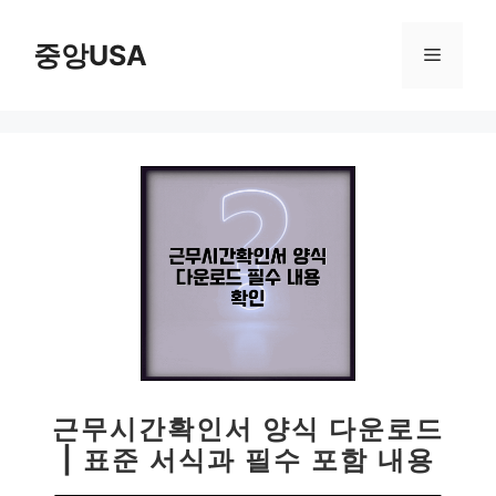
컨
텐
중앙USA
메
츠
로
뉴
건
너
뛰
기
근무시간확인서 양식 다운로드
| 표준 서식과 필수 포함 내용