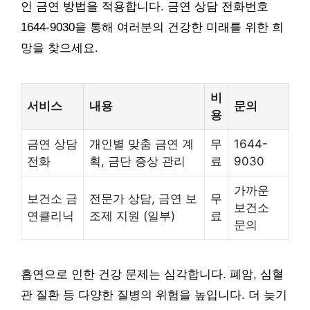
인 금연 방법을 적용합니다. 금연 상담 전화번호
1644-9030을 통해 여러분의 건강한 미래를 위한 희
망을 찾으세요.
비
서비스
내용
문의
용
금연 상담
개인별 맞춤 금연 계
무
1644-
전화
획, 금단 증상 관리
료
9030
가까운
보건소 금
전문가 상담, 금연 보
무
보건소
연클리닉
조제 지원 (일부)
료
문의
흡연으로 인한 건강 문제는 심각합니다. 폐암, 심혈
관 질환 등 다양한 질병의 위험을 높입니다. 더 늦기