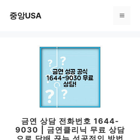
컨
텐
중앙USA
메
츠
로
뉴
건
너
뛰
기
금연 상담 전화번호 1644-
9030 | 금연클리닉 무료 상담
으로 담배 끊는 성공적인 방법