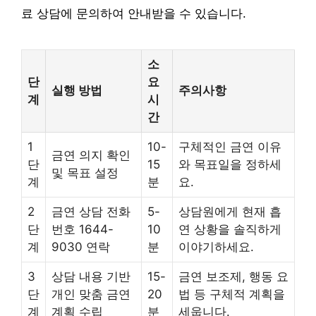
료 상담에 문의하여 안내받을 수 있습니다.
소
단
요
실행 방법
주의사항
계
시
간
1
10-
구체적인 금연 이유
금연 의지 확인
단
15
와 목표일을 정하세
및 목표 설정
계
분
요.
2
금연 상담 전화
5-
상담원에게 현재 흡
단
번호 1644-
10
연 상황을 솔직하게
계
9030 연락
분
이야기하세요.
3
상담 내용 기반
15-
금연 보조제, 행동 요
단
개인 맞춤 금연
20
법 등 구체적 계획을
계
계획 수립
분
세웁니다.