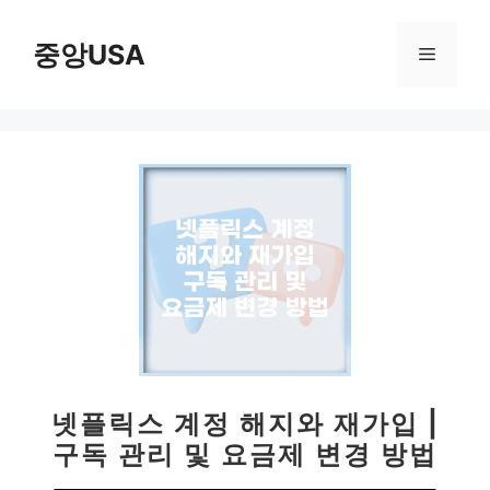
컨
텐
중앙USA
메
츠
로
뉴
건
너
뛰
기
넷플릭스 계정 해지와 재가입 |
구독 관리 및 요금제 변경 방법