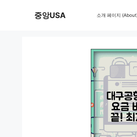
컨
텐
중앙USA
소개 페이지 (About
츠
로
건
너
뛰
기