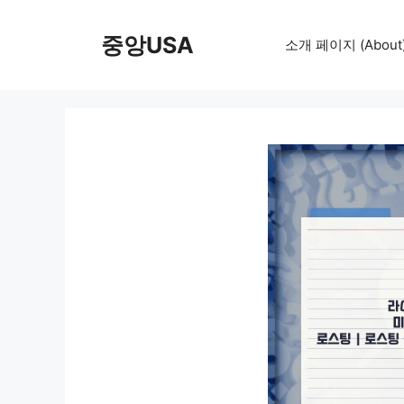
컨
텐
중앙USA
소개 페이지 (About
츠
로
건
너
뛰
기