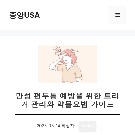
컨
텐
중앙USA
메
츠
로
뉴
건
너
뛰
기
만성 편두통 예방을 위한 트리
거 관리와 약물요법 가이드
2025-03-14
작성자:
writer