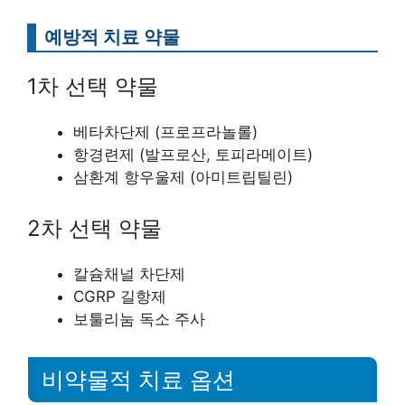
예방적 치료 약물
1차 선택 약물
베타차단제 (프로프라놀롤)
항경련제 (발프로산, 토피라메이트)
삼환계 항우울제 (아미트립틸린)
2차 선택 약물
칼슘채널 차단제
CGRP 길항제
보툴리눔 독소 주사
비약물적 치료 옵션