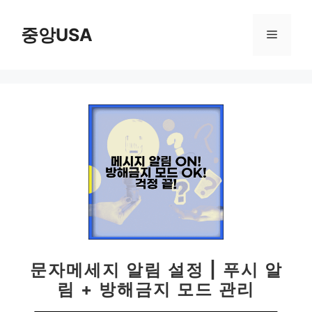
컨
텐
중앙USA
메
츠
로
뉴
건
너
뛰
기
문자메세지 알림 설정 | 푸시 알
림 + 방해금지 모드 관리