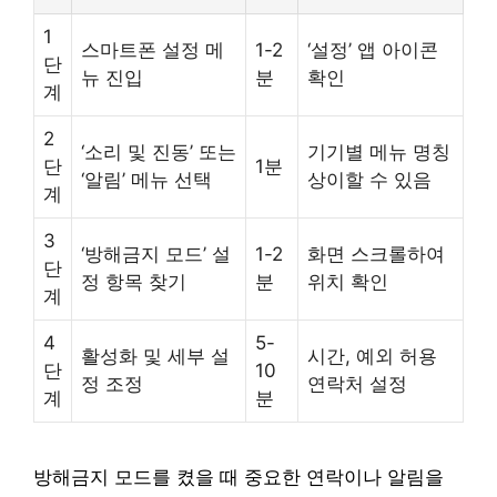
1
스마트폰 설정 메
1-2
‘설정’ 앱 아이콘
단
뉴 진입
분
확인
계
2
‘소리 및 진동’ 또는
기기별 메뉴 명칭
단
1분
‘알림’ 메뉴 선택
상이할 수 있음
계
3
‘방해금지 모드’ 설
1-2
화면 스크롤하여
단
정 항목 찾기
분
위치 확인
계
4
5-
활성화 및 세부 설
시간, 예외 허용
단
10
정 조정
연락처 설정
계
분
방해금지 모드를 켰을 때 중요한 연락이나 알림을