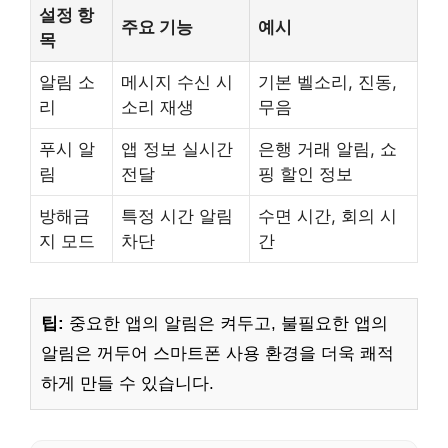
설정 항
주요 기능
예시
목
알림 소
메시지 수신 시
기본 벨소리, 진동,
리
소리 재생
무음
푸시 알
앱 정보 실시간
은행 거래 알림, 쇼
림
전달
핑 할인 정보
방해금
특정 시간 알림
수면 시간, 회의 시
지 모드
차단
간
팁:
중요한 앱의 알림은 켜두고, 불필요한 앱의
알림은 꺼두어 스마트폰 사용 환경을 더욱 쾌적
하게 만들 수 있습니다.