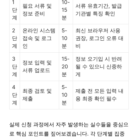
1
10-
필요 서류 및
서류 유효기간, 발급
단
15
정보 준비
기관별 특징 확인
계
분
2
온라인 시스템
5-
최신 브라우저 사용
단
접속 및 로그
10
권장, 로그인 오류 대
계
인
분
비
3
15-
정보 오기입 시 반려
정보 입력 및
단
20
될 수 있으니 신중하
서류 업로드
계
분
게
4
5-
최종 검토 및
제출 전 모든 입력 내
단
10
제출
용 최종 확인 필수
계
분
실제 신청 과정에서 자주 발생하는 실수들을 중심으
로 핵심 포인트를 짚어보겠습니다. 각 단계별 집중