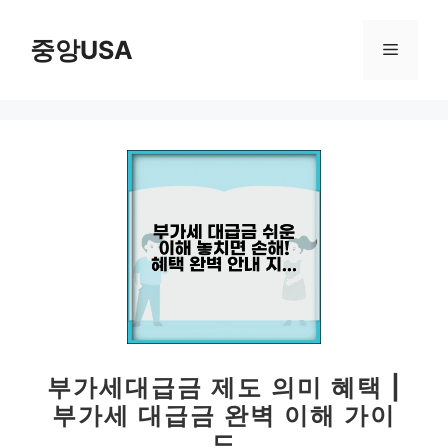
컨
텐
중앙USA
메
츠
로
뉴
건
너
뛰
기
부가세대급금 제도 의미 혜택 |
부가세 대급금 완벽 이해 가이
드