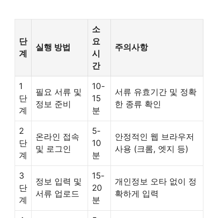
소
단
요
실행 방법
주의사항
계
시
간
1
10-
필요 서류 및
서류 유효기간 및 정확
단
15
정보 준비
한 종류 확인
계
분
2
5-
온라인 접속
안정적인 웹 브라우저
단
10
및 로그인
사용 (크롬, 엣지 등)
계
분
3
15-
정보 입력 및
개인정보 오타 없이 정
단
20
서류 업로드
확하게 입력
계
분