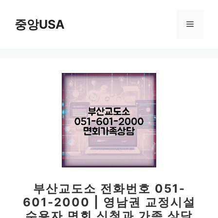
컨
텐
중앙USA
메
츠
로
뉴
건
너
뛰
기
부산교도소 전화번호 051-
601-2000 | 영남권 교정시설
수용자 면회 신청과 가족 상담