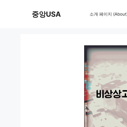
컨
텐
중앙USA
소개 페이지 (About
츠
로
건
너
뛰
기