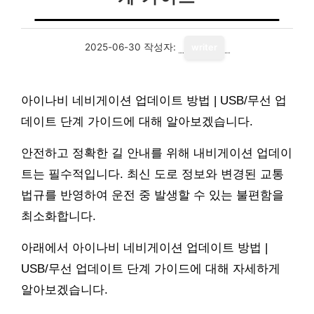
2025-06-30
작성자:
writer
아이나비 네비게이션 업데이트 방법 | USB/무선 업
데이트 단계 가이드에 대해 알아보겠습니다.
안전하고 정확한 길 안내를 위해 내비게이션 업데이
트는 필수적입니다. 최신 도로 정보와 변경된 교통
법규를 반영하여 운전 중 발생할 수 있는 불편함을
최소화합니다.
아래에서 아이나비 네비게이션 업데이트 방법 |
USB/무선 업데이트 단계 가이드에 대해 자세하게
알아보겠습니다.