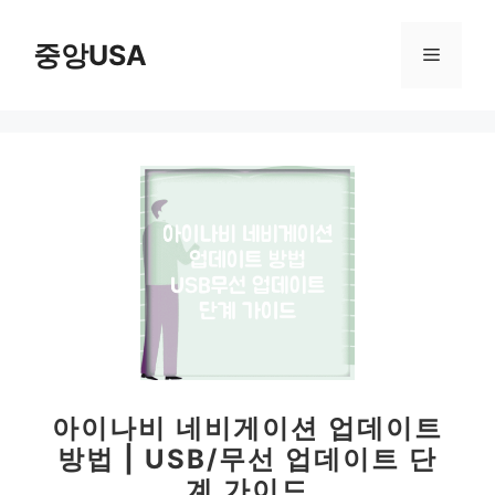
컨
텐
중앙USA
메
츠
로
뉴
건
너
뛰
기
아이나비 네비게이션 업데이트
방법 | USB/무선 업데이트 단
계 가이드