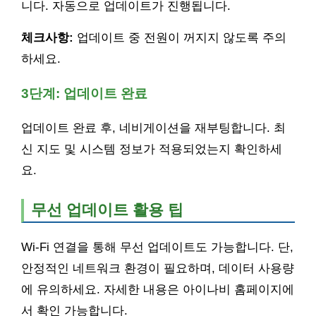
니다. 자동으로 업데이트가 진행됩니다.
체크사항:
업데이트 중 전원이 꺼지지 않도록 주의
하세요.
3단계: 업데이트 완료
업데이트 완료 후, 네비게이션을 재부팅합니다. 최
신 지도 및 시스템 정보가 적용되었는지 확인하세
요.
무선 업데이트 활용 팁
Wi-Fi 연결을 통해 무선 업데이트도 가능합니다. 단,
안정적인 네트워크 환경이 필요하며, 데이터 사용량
에 유의하세요. 자세한 내용은 아이나비 홈페이지에
서 확인 가능합니다.