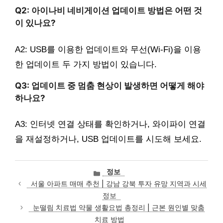
Q2: 아이나비 네비게이션 업데이트 방법은 어떤 것
이 있나요?
A2: USB를 이용한 업데이트와 무선(Wi-Fi)을 이용
한 업데이트 두 가지 방법이 있습니다.
Q3: 업데이트 중 멈춤 현상이 발생하면 어떻게 해야
하나요?
A3: 인터넷 연결 상태를 확인하거나, 와이파이 연결
을 재설정하거나, USB 업데이트를 시도해 보세요.
카
정보
테
서울 아파트 매매 추천 | 강남 강북 투자 유망 지역과 시세
고
정보
리
눈떨림 치료법 약물 생활요법 총정리 | 근본 원인별 맞춤
치료 방법