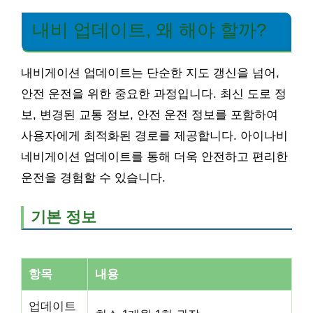
내비 업데이트, 왜 해야 할까?
내비게이션 업데이트는 단순한 지도 갱신을 넘어,
안전 운전을 위한 중요한 과정입니다. 최신 도로 정
보, 변경된 교통 정보, 안전 운전 정보를 포함하여
사용자에게 최적화된 경로를 제공합니다. 아이나비
네비게이션 업데이트를 통해 더욱 안전하고 편리한
운전을 경험할 수 있습니다.
기본 정보
항목
내용
업데이트