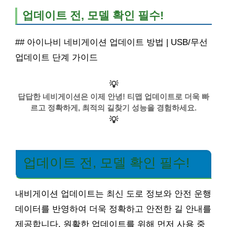
업데이트 전, 모델 확인 필수!
## 아이나비 네비게이션 업데이트 방법 | USB/무선
업데이트 단계 가이드
💡
답답한 네비게이션은 이제 안녕! 티맵 업데이트로 더욱 빠
르고 정확하게, 최적의 길찾기 성능을 경험하세요.
💡
업데이트 전, 모델 확인 필수!
내비게이션 업데이트는 최신 도로 정보와 안전 운행
데이터를 반영하여 더욱 정확하고 안전한 길 안내를
제공합니다. 원활한 업데이트를 위해 먼저 사용 중