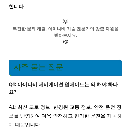
합니다.
💡
복잡한 문제 해결, 아이나비 기술 전문가의 맞춤 지원을
받아보세요.
💡
자주 묻는 질문
Q1: 아이나비 네비게이션 업데이트는 왜 해야 하나
요?
A1: 최신 도로 정보, 변경된 교통 정보, 안전 운전 정
보를 반영하여 더욱 안전하고 편리한 운전을 제공하
기 때문입니다.