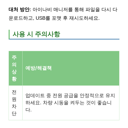
대처 방안:
아이나비 매니저를 통해 파일을 다시 다
운로드하고, USB를 포맷 후 재시도하세요.
사용 시 주의사항
주
의
예방/해결책
상
황
전
업데이트 중 전원 공급을 안정적으로 유지
원
하세요. 차량 시동을 켜두는 것이 좋습니
차
다.
단