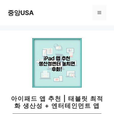
컨
텐
중앙USA
메
츠
로
뉴
건
너
뛰
기
아이패드 앱 추천 | 태블릿 최적
화 생산성 + 엔터테인먼트 앱