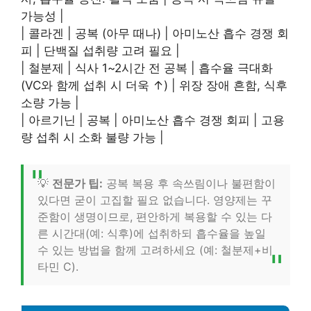
가능성 |
| 콜라겐 | 공복 (아무 때나) | 아미노산 흡수 경쟁 회
피 | 단백질 섭취량 고려 필요 |
| 철분제 | 식사 1~2시간 전 공복 | 흡수율 극대화
(VC와 함께 섭취 시 더욱 ↑) | 위장 장애 흔함, 식후
소량 가능 |
| 아르기닌 | 공복 | 아미노산 흡수 경쟁 회피 | 고용
량 섭취 시 소화 불량 가능 |
💡
전문가 팁:
공복 복용 후 속쓰림이나 불편함이
있다면 굳이 고집할 필요 없습니다. 영양제는 꾸
준함이 생명이므로, 편안하게 복용할 수 있는 다
른 시간대(예: 식후)에 섭취하되 흡수율을 높일
수 있는 방법을 함께 고려하세요 (예: 철분제+비
타민 C).