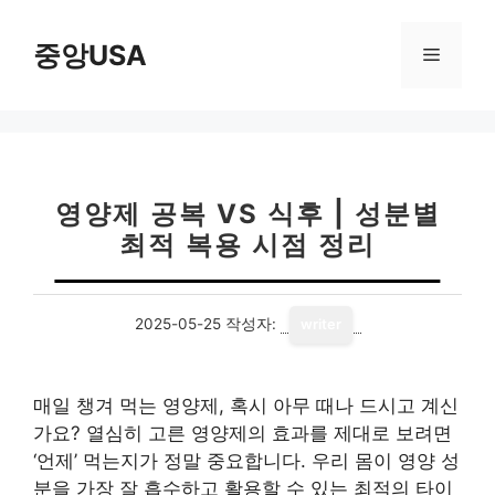
컨
텐
중앙USA
메
츠
로
뉴
건
너
뛰
기
영양제 공복 VS 식후 | 성분별
최적 복용 시점 정리
2025-05-25
작성자:
writer
매일 챙겨 먹는 영양제, 혹시 아무 때나 드시고 계신
가요? 열심히 고른 영양제의 효과를 제대로 보려면
‘언제’ 먹는지가 정말 중요합니다. 우리 몸이 영양 성
분을 가장 잘 흡수하고 활용할 수 있는 최적의 타이