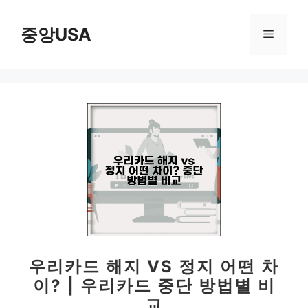
컨
텐
중앙USA
메
츠
로
뉴
건
너
뛰
기
우리카드 해지 VS 정지 어떤 차
이? | 우리카드 중단 방법별 비
교