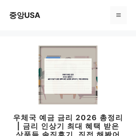
컨
텐
중앙USA
메
츠
로
뉴
건
너
뛰
기
우체국 예금 금리 2026 총정리
| 금리 인상기 최대 혜택 받은
상품들 솔직후기, 직접 해봤어