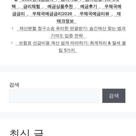
고
그
택
,
금리체험
,
예금상품추천
,
예금후기
,
우체국예
리
금금리
,
우체국예금금리2026
,
우체국예금리뷰
,
재
테크정보
재산분할 청구소송 유리한 판결받기: 숨긴재산 찾는 법과
기여도 입증 전략
보험료 선급비용 계산 쉽게 따라하기: 회계처리 & 절세 꿀
팁 5가지
검색
검색
최신 글