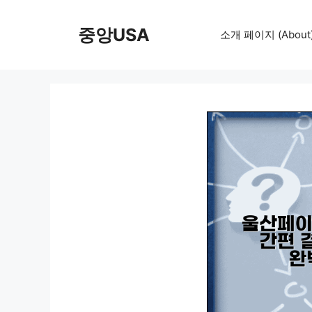
컨
텐
중앙USA
소개 페이지 (About
츠
로
건
너
뛰
기