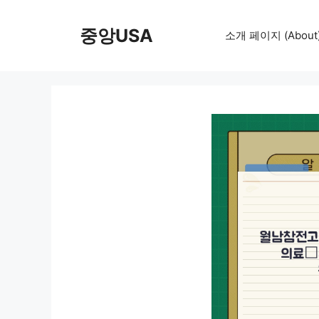
컨
텐
중앙USA
소개 페이지 (About
츠
로
건
너
뛰
기