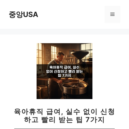
컨
텐
중앙USA
메
츠
로
뉴
건
너
뛰
기
육아휴직 급여, 실수 없이 신청
하고 빨리 받는 팁 7가지