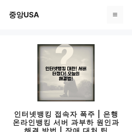
컨
텐
중앙USA
메
츠
로
뉴
건
너
뛰
기
인터넷뱅킹 접속자 폭주 | 은행
온라인뱅킹 서버 과부하 원인과
해결 방법 | 장애 대처 팁