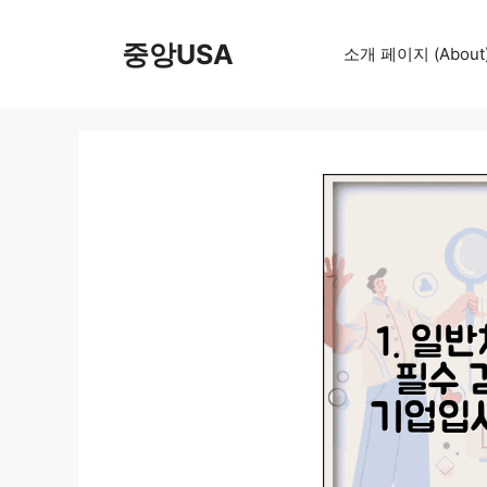
컨
텐
중앙USA
소개 페이지 (About
츠
로
건
너
뛰
기