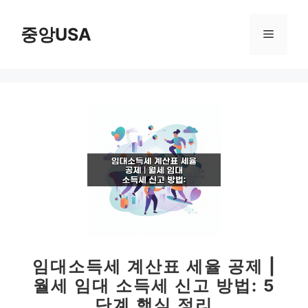
컨
텐
중앙USA
메
츠
로
뉴
건
너
뛰
기
임대소득세 계산표 세율 공제 |
월세 임대 소득세 신고 방법: 5
단계 핵심 정리