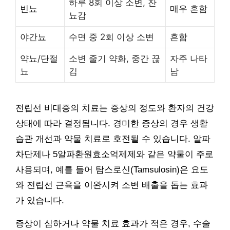
하루 8회 이상 소변, 잔
빈뇨
매우 흔함
뇨감
야간뇨
수면 중 2회 이상 소변
흔함
약뇨/단절
소변 줄기 약화, 중간 끊
자주 나타
뇨
김
남
전립선 비대증의 치료는 증상의 정도와 환자의 건강
상태에 따라 결정됩니다. 경미한 증상의 경우 생활
습관 개선과 약물 치료로 호전될 수 있습니다. 알파
차단제나 5알파환원효소억제제와 같은 약물이 주로
사용되며, 예를 들어 탐스로신(Tamsulosin)은 요도
와 전립선 근육을 이완시켜 소변 배출을 돕는 효과
가 있습니다.
증상이 심하거나 약물 치료 효과가 적은 경우, 수술