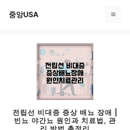
컨
텐
중앙USA
메
츠
로
뉴
건
너
뛰
기
전립선 비대증 증상 배뇨 장애 |
빈뇨 야간뇨 원인과 치료법, 관
리 방법 총정리