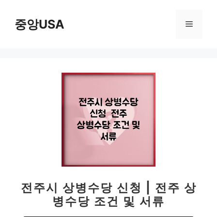
컨
텐
중앙USA
메
츠
로
뉴
건
너
뛰
기
전주시 상병수당 신청 | 전주 상
병수당 조건 및 서류