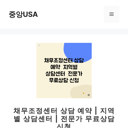
컨
텐
중앙USA
메
츠
로
뉴
건
너
뛰
기
채무조정센터 상담 예약 | 지역
별 상담센터 | 전문가 무료상담
신청