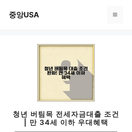
컨
텐
중앙USA
메
츠
로
뉴
건
너
뛰
기
청년 버팀목 전세자금대출 조건
| 만 34세 이하 우대혜택