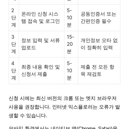
2
5-
온라인 신청 시스
공동인증서 또는
단
10
템 접속 및 로그인
간편인증 필수
계
분
3
15-
정보 입력 및 서류
개인정보 오타 없
단
20
업로드
이 정확히 입력
계
분
4
5-
최종 내용 확인 및
제출 전 모든 항
단
10
신청서 제출
목 재검토
계
분
신청 시에는 최신 버전의 크롬 또는 엣지 브라우저
사용을 권장합니다. 인터넷 익스플로러는 오류가 발
생할 수 있습니다.
모바일 환경에서는 네이티브 앱(Chrome, Safari)을