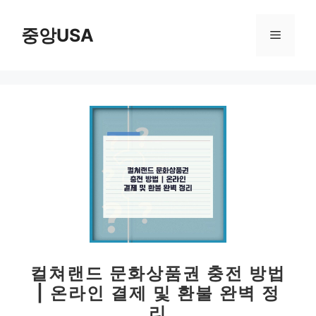
컨
텐
중앙USA
메
츠
로
뉴
건
너
뛰
기
컬쳐랜드 문화상품권 충전 방법
| 온라인 결제 및 환불 완벽 정
리