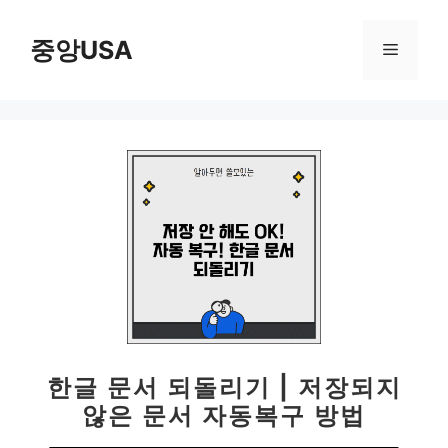
컨
텐
중앙USA
메
츠
로
뉴
건
너
뛰
기
한글 문서 되돌리기 | 저장되지
않은 문서 자동복구 방법