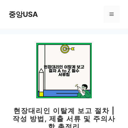
컨
텐
중앙USA
메
츠
로
뉴
건
너
뛰
기
현장대리인 이탈계 보고 절차 |
작성 방법, 제출 서류 및 주의사
항 총정리