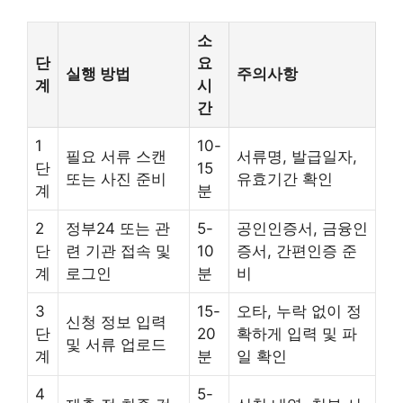
소
단
요
실행 방법
주의사항
계
시
간
1
10-
필요 서류 스캔
서류명, 발급일자,
단
15
또는 사진 준비
유효기간 확인
계
분
2
정부24 또는 관
5-
공인인증서, 금융인
단
련 기관 접속 및
10
증서, 간편인증 준
계
로그인
분
비
3
15-
오타, 누락 없이 정
신청 정보 입력
단
20
확하게 입력 및 파
및 서류 업로드
계
분
일 확인
4
5-