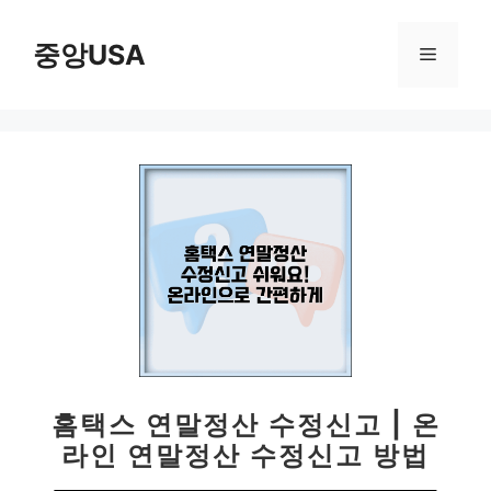
컨
텐
중앙USA
메
츠
로
뉴
건
너
뛰
기
홈택스 연말정산 수정신고 | 온
라인 연말정산 수정신고 방법