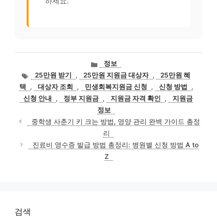
하세요.
카
정보
테
태
25만원 받기
,
25만원 지원금 대상자
,
25만원 혜
고
그
택
,
대상자 조회
,
민생회복지원금 신청
,
신청 방법
,
리
신청 안내
,
정부 지원금
,
지원금 자격 확인
,
지원금
정보
중학생 사춘기 키 크는 방법, 영양 관리 완벽 가이드 총정
리
진료비 영수증 발급 방법 총정리: 병원별 신청 방법 A to
Z
검색