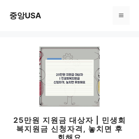
컨
텐
중앙USA
메
츠
로
뉴
건
너
뛰
기
25만원 지원금 대상자 | 민생회
복지원금 신청자격, 놓치면 후
회해요