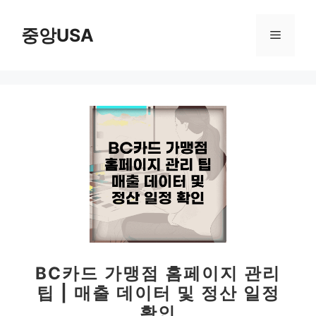
컨
텐
중앙USA
메
츠
로
뉴
건
너
뛰
기
BC카드 가맹점 홈페이지 관리
팁 | 매출 데이터 및 정산 일정
확인