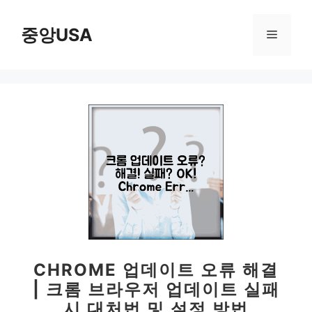
컨
텐
중앙USA
메
츠
로
뉴
건
너
뛰
기
CHROME 업데이트 오류 해결
| 크롬 브라우저 업데이트 실패
시 대처법 및 설정 방법