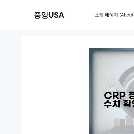
컨
텐
중앙USA
소개 페이지 (About
츠
로
건
너
뛰
기