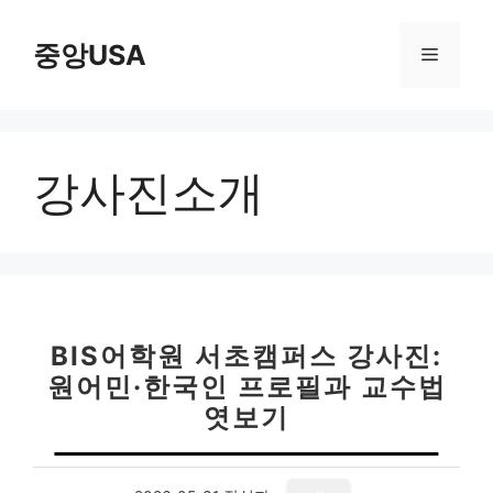
컨
텐
중앙USA
메
츠
로
뉴
건
너
강사진소개
뛰
기
BIS어학원 서초캠퍼스 강사진:
원어민·한국인 프로필과 교수법
엿보기