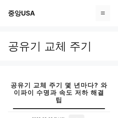
컨
텐
중앙USA
메
츠
로
뉴
건
너
공유기 교체 주기
뛰
기
공유기 교체 주기 몇 년마다? 와
이파이 수명과 속도 저하 해결
팁