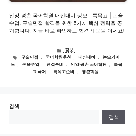
안양 평촌 국어학원 내신대비 정보 | 특목고 | 논술
수업, 구술면접 합격을 위한 5가지 핵심 전략을 공
개합니다. 지금 바로 확인하고 합격의 문을 여세요!
카
정보
테
태
구술면접
,
국어학원추천
,
내신대비
,
논술가이
고
그
드
,
논술수업
,
면접준비
,
안양 평촌 국어학원
,
특목
리
고 국어
,
특목고준비
,
평촌학원
검색
검색