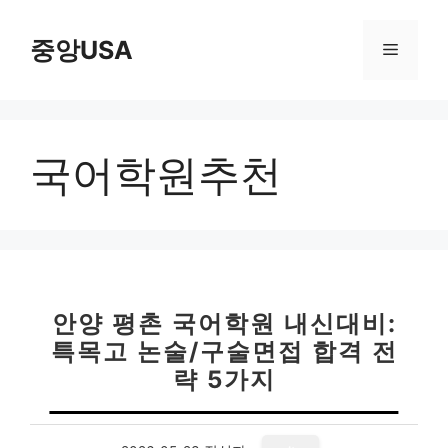
컨
텐
중앙USA
메
츠
로
뉴
건
너
국어학원추천
뛰
기
안양 평촌 국어학원 내신대비:
특목고 논술/구술면접 합격 전
략 5가지