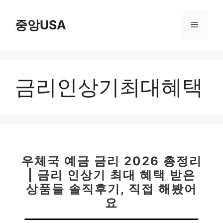
컨
텐
중앙USA
메
츠
로
뉴
건
너
금리인상기최대혜택
뛰
기
우체국 예금 금리 2026 총정리
| 금리 인상기 최대 혜택 받은
상품들 솔직후기, 직접 해봤어
요