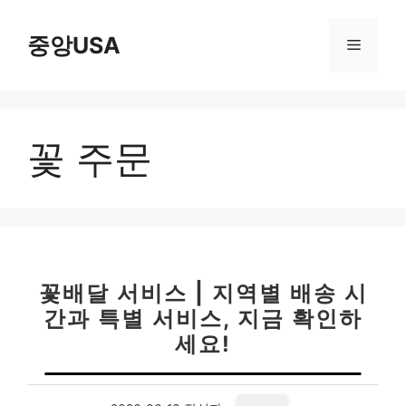
컨
텐
중앙USA
메
츠
로
뉴
건
너
꽃 주문
뛰
기
꽃배달 서비스 | 지역별 배송 시
간과 특별 서비스, 지금 확인하
세요!