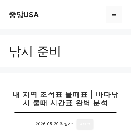
컨
텐
중앙USA
메
츠
로
뉴
건
너
낚시 준비
뛰
기
내 지역 조석표 물때표 | 바다낚
시 물때 시간표 완벽 분석
2026-05-29
작성자:
writer