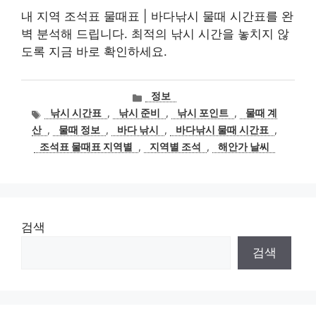
내 지역 조석표 물때표 | 바다낚시 물때 시간표를 완
벽 분석해 드립니다. 최적의 낚시 시간을 놓치지 않
도록 지금 바로 확인하세요.
카
정보
테
태
낚시 시간표
,
낚시 준비
,
낚시 포인트
,
물때 계
고
그
산
,
물때 정보
,
바다 낚시
,
바다낚시 물때 시간표
,
리
조석표 물때표 지역별
,
지역별 조석
,
해안가 날씨
검색
검색