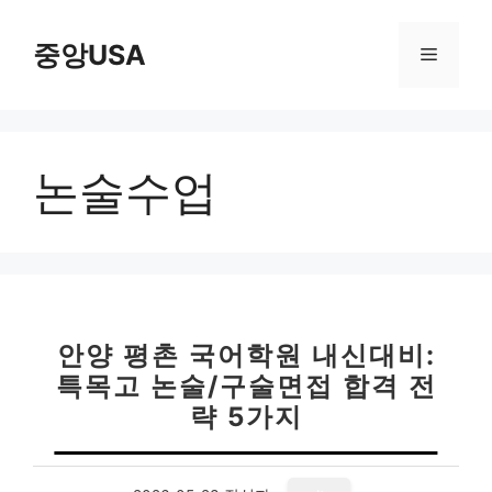
컨
텐
중앙USA
메
츠
로
뉴
건
너
논술수업
뛰
기
안양 평촌 국어학원 내신대비:
특목고 논술/구술면접 합격 전
략 5가지