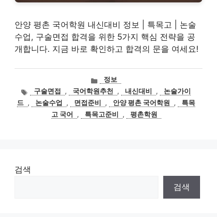
안양 평촌 국어학원 내신대비 정보 | 특목고 | 논술
수업, 구술면접 합격을 위한 5가지 핵심 전략을 공
개합니다. 지금 바로 확인하고 합격의 문을 여세요!
카
정보
테
태
구술면접
,
국어학원추천
,
내신대비
,
논술가이
고
그
드
,
논술수업
,
면접준비
,
안양 평촌 국어학원
,
특목
리
고 국어
,
특목고준비
,
평촌학원
검색
검색