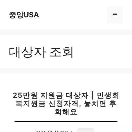
컨
텐
중앙USA
메
츠
로
뉴
건
너
대상자 조회
뛰
기
25만원 지원금 대상자 | 민생회
복지원금 신청자격, 놓치면 후
회해요