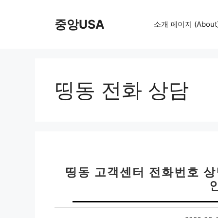
컨
텐
중앙USA
소개 페이지 (About
츠
로
건
너
뛰
띵동 전화 상담
기
띵동 고객센터 전화번호 상담