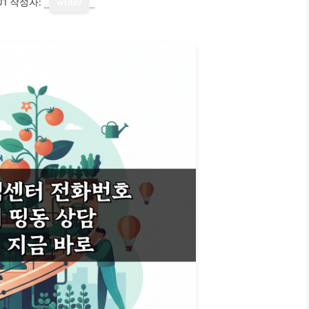
01
작성자:
writer