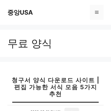
컨
텐
중앙USA
메
츠
로
뉴
건
너
무료 양식
뛰
기
청구서 양식 다운로드 사이트 |
편집 가능한 서식 모음 5가지
추천