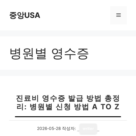
컨
텐
중앙USA
메
츠
로
뉴
건
너
병원별 영수증
뛰
기
진료비 영수증 발급 방법 총정
리: 병원별 신청 방법 A TO Z
2026-05-28
작성자:
writer