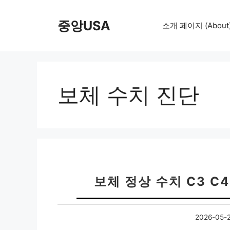
컨
텐
중앙USA
소개 페이지 (About
츠
로
건
너
뛰
보체 수치 진단
기
보체 정상 수치 C3 C
2026-05-